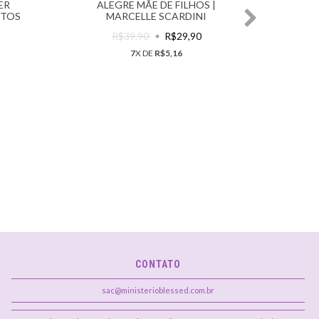
ER
ALEGRE MÃE DE FILHOS |
AQUA
NTOS
MARCELLE SCARDINI
F
APR
R$39,90
R$29,90
7
X DE
R$5,16
CONTATO
sac@ministerioblessed.com.br