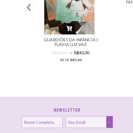
DE JESUS
FA
GUARDIÕES DA INFÂNCIA |
FLÁVIA LUZ VAZ
R$69,90
R$40,00
9
X DE
R$5,40
NEWSLETTER