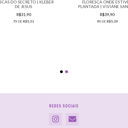
ÍSCAS DO SECRETO | KLEBER
FLORESÇA ONDE ESTIV
DE JESUS
PLANTADA | VIVIANE SA
R$31,90
R$39,90
7
X DE
R$5,51
9
X DE
R$5,39
REDES SOCIAIS